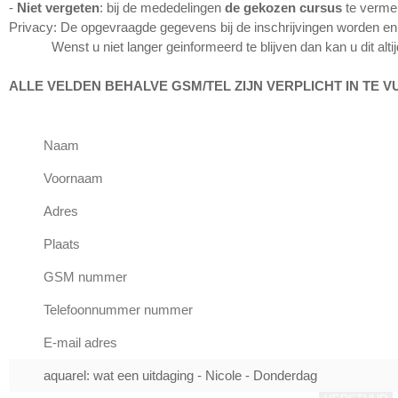
-
Niet vergeten
: bij de mededelingen
de gekozen cursus
te vermel
Privacy: De opgevraagde gegevens bij de inschrijvingen worden enke
Wenst u niet langer geinformeerd te blijven dan kan u dit altij
ALLE VELDEN BEHALVE GSM/TEL ZIJN VERPLICHT IN TE V
INSCHRIJVEN VOOR