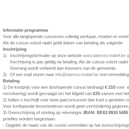
INSCHRIJVEN
HIERONDER KUN JE JE INSCHRIJVEN VOOR
Informatie programma
Voor alle langlopende cursussen volledig werkjaar, moeten er mi
Als de cursus volzet raakt geldt datum van betaling als volgorde.
Inschrijving
1) Inschrijvingsformulier op onze website
www.latemscreatief.be
u
Inschrijving is pas geldig na betaling. Als de cursus volzet raakt 
Voorrang wordt verleend aan inwoners van de gemeente.
2) Of een mail sturen naar
info@latemscreatief.be
met vermelding 
Betaling
1) De kostprijs voor een doorlopende cursus bedraagt
€ 210
voor ee
verzekering) wordt gevraagd om het lidgeld van
€25
samen met het 
2) Indien u inschrijft voor twee jaarcursussen dan kunt u genieten 
Voor kortlopende lessenreeksen wordt geen vermindering gegeven
3) Overschrijving of storting op rekeningnr.:
IBAN: BE63 8910 540
proefles worden toegestaan.
- Opgelet: de naam van de cursist vermelden op het overschrijving