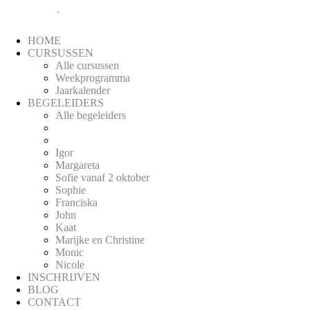
Blog
·
info@latemscreatief.be
HOME
CURSUSSEN
Alle cursussen
Weekprogramma
Jaarkalender
BEGELEIDERS
Alle begeleiders
Igor
Margareta
Sofie vanaf 2 oktober
Sophie
Franciska
John
Kaat
Marijke en Christine
Monic
Nicole
INSCHRIJVEN
BLOG
CONTACT